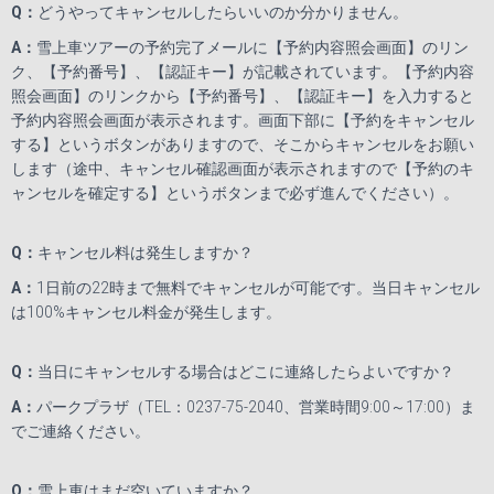
Q
：
どうやってキャンセルしたらいいのか分かりません。
A
：
雪上車ツアーの予約完了メールに【予約内容照会画面】のリン
ク、【予約番号】、【認証キー】が記載されています。【予約内容
照会画面】のリンクから【予約番号】、【認証キー】を入力すると
予約内容照会画面が表示されます。画面下部に【予約をキャンセル
する】というボタンがありますので、そこからキャンセルをお願い
します（途中、キャンセル確認画面が表示されますので【予約のキ
ャンセルを確定する】というボタンまで必ず進んでください）。
Q
：
キャンセル料は発生しますか？
A
：
1日前の
22
時まで無料でキャンセルが可能です。当日キャンセル
は
100%
キャンセル料金が発生します。
Q
：
当日にキャンセルする場合はどこに連絡したらよいですか？
A
：
パークプラザ（
TEL
：
0237-75-2040
、営業時間
9:00
～
17:00
）ま
でご連絡ください。
Q
：
雪上車はまだ空いていますか？