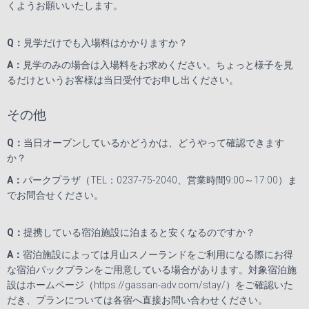
くようお願いいたします。
Q
：
見学だけでも入場料はかかりますか？
A
：
見学のみの場合は入場料をお求めください。ちょっと様子を見
るだけというお客様は当日受付でお申し出ください。
その他
Q
：
当日オープンしているかどうかは、どうやって確認できます
か？
A
：
パークプラザ（
TEL
：
0237-75-2040
、営業時間
9:00
～
17:00
）ま
でお問合せください。
Q
：
提携している宿泊施設に泊まると安くなるのですか？
A
：
宿泊施設によっては月山スノーランドをご利用になる際にお得
な宿泊パックプランをご用意している場合があります。対象宿泊施
設はホームページ（
https://gassan-adv.com/stay/
）をご確認いた
だき、プランについては各宿へ直接お問い合わせください。