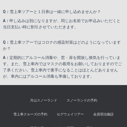
Q
：
雪上車ツアーと１日券は一緒に申し込めませんか？
A
：
申し込みは別になりますが、同じお名前でお申込みいただくと
当日支払い時に割引させていただきます。
Q
：
雪上車ツアーではコロナの感染対策はどのようになっています
か？
A
：
定期的にアルコール消毒や、窓・扉を開放し換気を行っていま
す。また、雪上車内ではマスクの着用をお願いしておりますのでご
了承ください。雪上車内で素手になることはほとんどありません
が、車内にはアルコール消毒も準備しております。
月山スノーランド
スノーランドの予約
雪上車クルーズの予約
セグウェイツアー
会員宿泊施設