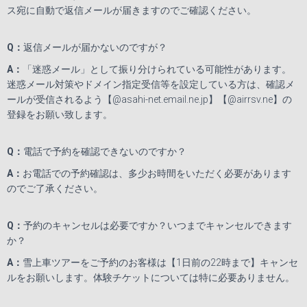
ス宛に自動で返信メールが届きますのでご確認ください。
Q
：
返信メールが届かないのですが？
A
：
「迷惑メール」として振り分けられている可能性があります。
迷惑メール対策やドメイン指定受信等を設定している方は、確認メ
ールが受信されるよう【
@asahi-net.email.ne.jp
】【
@airrsv.ne
】の
登録をお願い致します。
Q
：
電話で予約を確認できないのですか？
A
：
お電話での予約確認は、多少お時間をいただく必要があります
のでご了承ください。
Q
：
予約のキャンセルは必要ですか？いつまでキャンセルできます
か？
A
：
雪上車ツアーをご予約のお客様は【
1
日前の
22
時まで】キャンセ
ルをお願いします。体験チケットについては特に必要ありません。