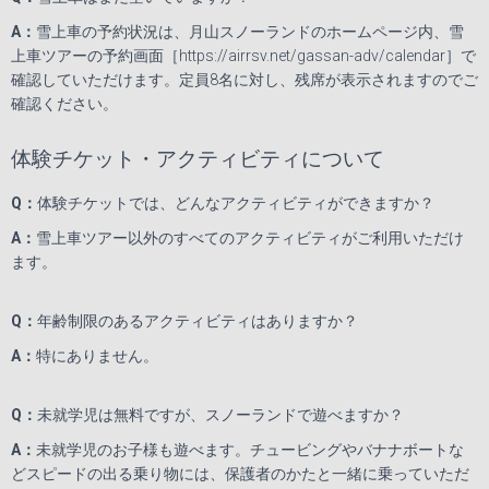
A
：
雪上車の予約状況は、月山スノーランドのホームページ内、雪
上車ツアーの予約画面［
https://airrsv.net/gassan-adv/calendar
］で
確認していただけます。定員
8
名に対し、残席が表示されますのでご
確認ください。
体験チケット・アクティビティについて
Q
：
体験チケットでは、どんなアクティビティができますか？
A
：
雪上車ツアー以外のすべてのアクティビティがご利用いただけ
ます。
Q
：
年齢制限のあるアクティビティはありますか？
A
：
特にありません。
Q
：
未就学児は無料ですが、スノーランドで遊べますか？
A
：
未就学児のお子様も遊べます。チュービングやバナナボートな
どスピードの出る乗り物には、保護者のかたと一緒に乗っていただ