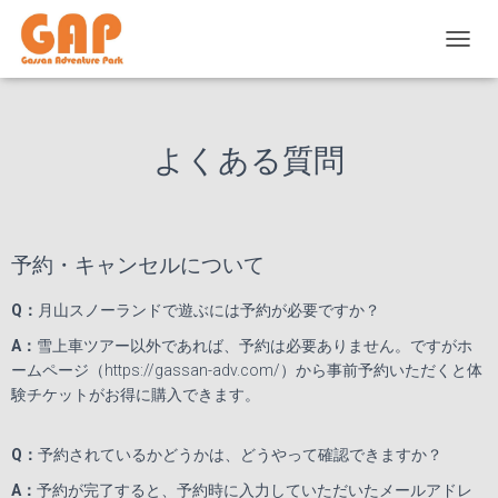
ナ
ビ
ゲ
ー
シ
よくある質問
ョ
ン
を
切
り
予約・キャンセルについて
替
え
Q
：
月山スノーランドで遊ぶには予約が必要ですか？
A
：
雪上車ツアー以外であれば、予約は必要ありません。ですがホ
ームページ（
https://gassan-adv.com/
）から事前予約いただくと体
験チケットがお得に購入できます。
Q
：
予約されているかどうかは、どうやって確認できますか？
A
：
予約が完了すると、予約時に入力していただいたメールアドレ