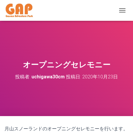
ナ
ビ
ゲ
ー
シ
ョ
ン
を
切
オープニングセレモニー
り
替
投稿者:
uchigawa30cm
投稿日:
2020年10月23日
え
月山スノーランドのオープニングセレモニーを行います。