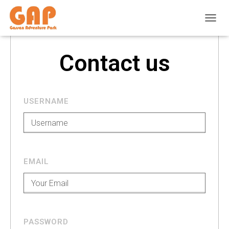
ナ
ビ
ゲ
Contact us
ー
シ
ョ
ン
を
USERNAME
切
り
替
え
EMAIL
PASSWORD